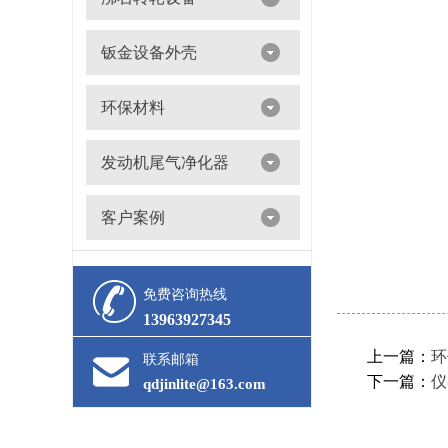
沸石转轮吸附浓缩+催化燃烧（RTO/CO）
钣金设备外壳
环保材料
阀门
发动机尾气净化器
滤筒
客户案例
活性炭
多级过滤器
催化剂
免费咨询热线
13963927345
上一篇：
环
联系邮箱
下一篇：
仪
qdjinlite@163.com