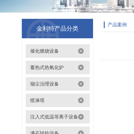
产品案例
金利特产品分类
催化燃烧设备
吸附浓缩+催化燃烧（CO）组合机
蓄热式热氧化炉
离线脱附+催化氧化燃烧（CO）一体设备
烟尘治理设备
滤筒除尘器
喷淋塔
布袋除尘器
喷淋塔
注入式低温等离子设备
打磨除尘工作台
旋流塔
多机过滤器
注入式低温等离子设备
沸石转轮设备
气旋塔