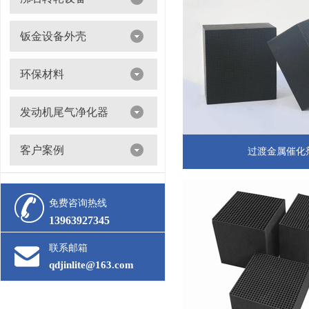
沸石转轮吸附浓缩+催化燃烧（RTO/CO）
钣金设备外壳
环保材料
阀门
发动机尾气净化器
滤筒
客户案例
活性炭
过渡金属催化
多级过滤器
催化剂
免费咨询热线
13963927345
联系邮箱
qdjinlite@163.com