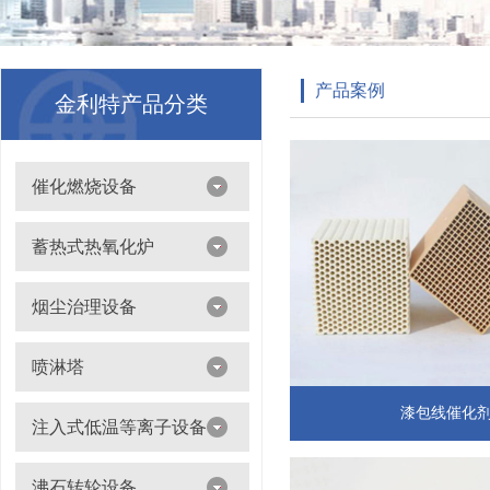
产品案例
金利特产品分类
催化燃烧设备
吸附浓缩+催化燃烧（CO）组合机
蓄热式热氧化炉
离线脱附+催化氧化燃烧（CO）一体设备
烟尘治理设备
滤筒除尘器
喷淋塔
布袋除尘器
喷淋塔
漆包线催化
注入式低温等离子设备
打磨除尘工作台
旋流塔
多机过滤器
注入式低温等离子设备
沸石转轮设备
气旋塔