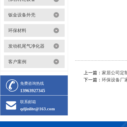
沸石转轮吸附浓缩+催化燃烧（RTO/CO）
钣金设备外壳
环保材料
阀门
发动机尾气净化器
滤筒
客户案例
活性炭
多级过滤器
上一篇：
家居公司定
下一篇：
环保设备厂
催化剂
免费咨询热线
13963927345
联系邮箱
qdjinlite@163.com