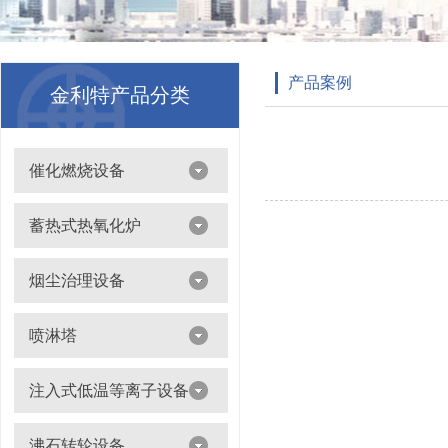
产品案例
金利特产品分类
催化燃烧设备
吸附浓缩+催化燃烧（CO）组合机
蓄热式热氧化炉
离线脱附+催化氧化燃烧（CO）一体设备
烟尘治理设备
滤筒除尘器
喷淋塔
布袋除尘器
喷淋塔
注入式低温等离子设备
打磨除尘工作台
旋流塔
多机过滤器
注入式低温等离子设备
沸石转轮设备
气旋塔