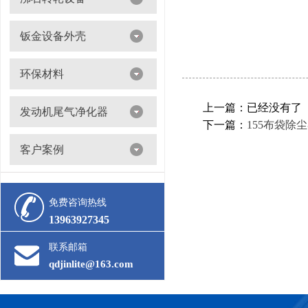
沸石转轮吸附浓缩+催化燃烧（RTO/CO）
钣金设备外壳
环保材料
阀门
上一篇：已经没有了
发动机尾气净化器
下一篇：
155布袋除
滤筒
客户案例
活性炭
多级过滤器
催化剂
免费咨询热线
13963927345
联系邮箱
qdjinlite@163.com