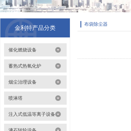
布袋除尘器
金利特产品分类
催化燃烧设备
吸附浓缩+催化燃烧（CO）组合机
蓄热式热氧化炉
离线脱附+催化氧化燃烧（CO）一体设备
烟尘治理设备
滤筒除尘器
喷淋塔
布袋除尘器
喷淋塔
注入式低温等离子设备
打磨除尘工作台
旋流塔
多机过滤器
注入式低温等离子设备
沸石转轮设备
气旋塔