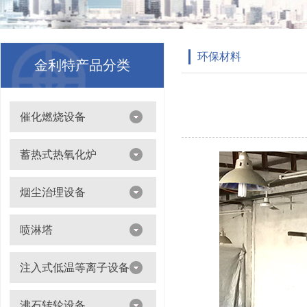
环保材料
金利特产品分类
催化燃烧设备
吸附浓缩+催化燃烧（CO）组合机
蓄热式热氧化炉
离线脱附+催化氧化燃烧（CO）一体设备
烟尘治理设备
滤筒除尘器
喷淋塔
布袋除尘器
喷淋塔
注入式低温等离子设备
打磨除尘工作台
旋流塔
多机过滤器
注入式低温等离子设备
沸石转轮设备
气旋塔