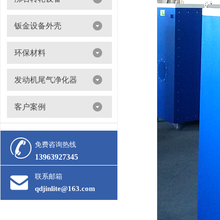
沸石转轮吸附浓缩+催化燃烧（RTO/CO）
钣金设备外壳
环保材料
阀门
发动机尾气净化器
滤筒
客户案例
活性炭
多级过滤器
催化剂
免费咨询热线
13963927345
联系邮箱
qdjinlite@163.com