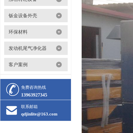
沸石转轮吸附浓缩+催化燃烧（RTO/CO）
钣金设备外壳
环保材料
阀门
发动机尾气净化器
滤筒
客户案例
活性炭
多级过滤器
催化剂
免费咨询热线
13963927345
联系邮箱
qdjinlite@163.com