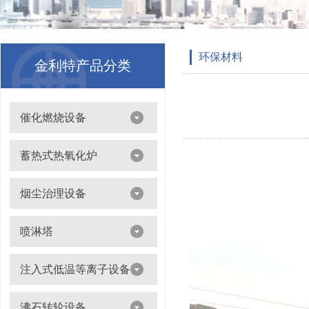
环保材料
金利特产品分类
催化燃烧设备
吸附浓缩+催化燃烧（CO）组合机
蓄热式热氧化炉
离线脱附+催化氧化燃烧（CO）一体设备
烟尘治理设备
滤筒除尘器
喷淋塔
布袋除尘器
喷淋塔
注入式低温等离子设备
打磨除尘工作台
旋流塔
多机过滤器
注入式低温等离子设备
沸石转轮设备
气旋塔