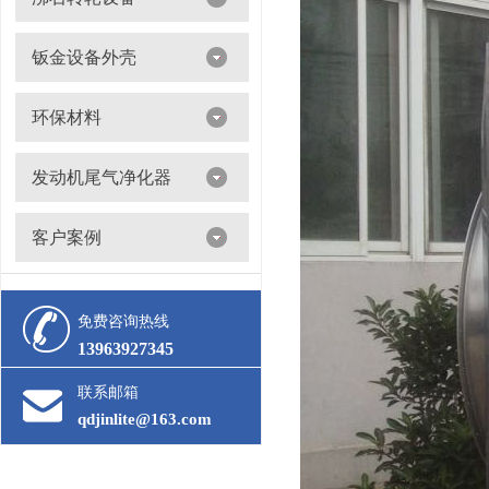
沸石转轮吸附浓缩+催化燃烧（RTO/CO）
钣金设备外壳
环保材料
阀门
发动机尾气净化器
滤筒
客户案例
活性炭
多级过滤器
催化剂
免费咨询热线
13963927345
联系邮箱
qdjinlite@163.com