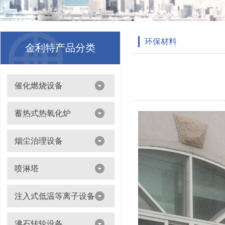
环保材料
金利特产品分类
催化燃烧设备
吸附浓缩+催化燃烧（CO）组合机
蓄热式热氧化炉
离线脱附+催化氧化燃烧（CO）一体设备
烟尘治理设备
滤筒除尘器
喷淋塔
布袋除尘器
喷淋塔
注入式低温等离子设备
打磨除尘工作台
旋流塔
多机过滤器
注入式低温等离子设备
沸石转轮设备
气旋塔