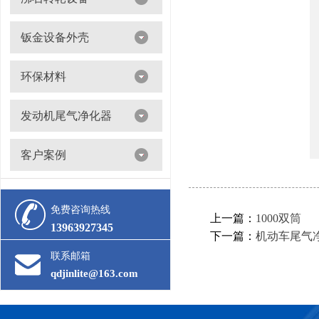
沸石转轮吸附浓缩+催化燃烧（RTO/CO）
钣金设备外壳
环保材料
阀门
发动机尾气净化器
滤筒
客户案例
活性炭
多级过滤器
催化剂
免费咨询热线
上一篇：
1000双筒
13963927345
下一篇：
机动车尾气
联系邮箱
qdjinlite@163.com