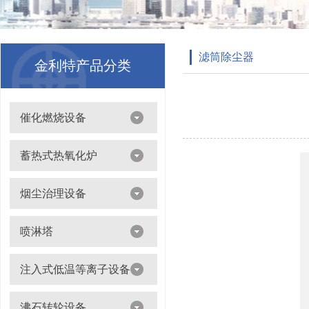
滤筒除尘器
金利特产品分类
催化燃烧设备
吸附浓缩+催化燃烧（CO）组合机
蓄热式热氧化炉
离线脱附+催化氧化燃烧（CO）一体设备
烟尘治理设备
滤筒除尘器
喷淋塔
布袋除尘器
喷淋塔
注入式低温等离子设备
打磨除尘工作台
旋流塔
多机过滤器
注入式低温等离子设备
沸石转轮设备
气旋塔