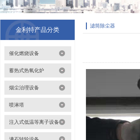
滤筒除尘器
金利特产品分类
催化燃烧设备
吸附浓缩+催化燃烧（CO）组合机
蓄热式热氧化炉
离线脱附+催化氧化燃烧（CO）一体设备
烟尘治理设备
滤筒除尘器
喷淋塔
布袋除尘器
喷淋塔
注入式低温等离子设备
打磨除尘工作台
旋流塔
多机过滤器
注入式低温等离子设备
沸石转轮设备
气旋塔