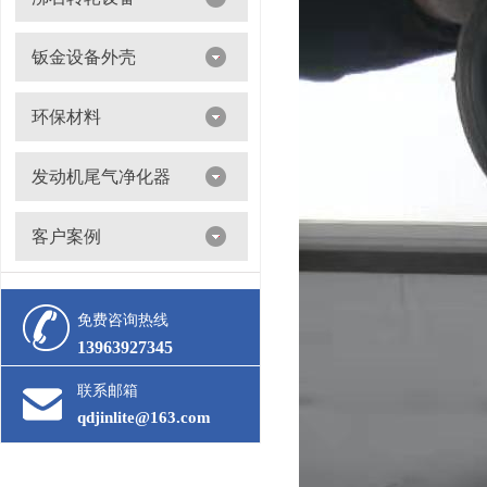
沸石转轮吸附浓缩+催化燃烧（RTO/CO）
钣金设备外壳
环保材料
阀门
发动机尾气净化器
滤筒
客户案例
活性炭
多级过滤器
催化剂
免费咨询热线
13963927345
联系邮箱
qdjinlite@163.com