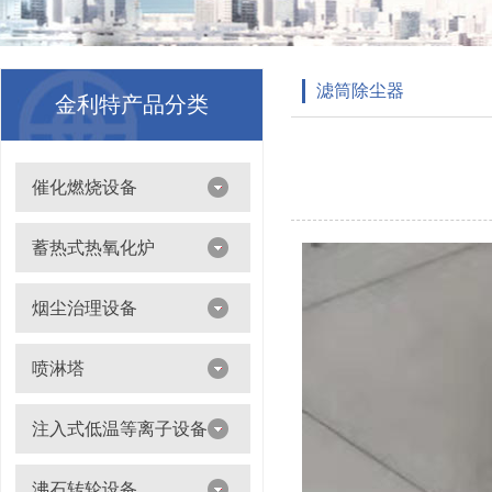
滤筒除尘器
金利特产品分类
催化燃烧设备
吸附浓缩+催化燃烧（CO）组合机
蓄热式热氧化炉
离线脱附+催化氧化燃烧（CO）一体设备
烟尘治理设备
滤筒除尘器
喷淋塔
布袋除尘器
喷淋塔
注入式低温等离子设备
打磨除尘工作台
旋流塔
多机过滤器
注入式低温等离子设备
沸石转轮设备
气旋塔