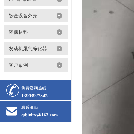
沸石转轮吸附浓缩+催化燃烧（RTO/CO）
钣金设备外壳
环保材料
阀门
发动机尾气净化器
滤筒
客户案例
活性炭
多级过滤器
催化剂
免费咨询热线
13963927345
联系邮箱
qdjinlite@163.com