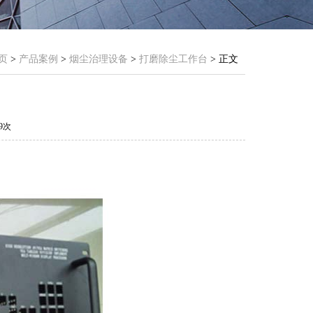
页
>
产品案例
>
烟尘治理设备
>
打磨除尘工作台
> 正文
29次