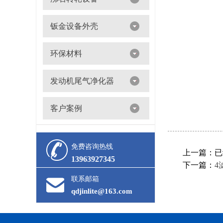
沸石转轮吸附浓缩+催化燃烧（RTO/CO）
钣金设备外壳
环保材料
阀门
发动机尾气净化器
滤筒
客户案例
活性炭
多级过滤器
催化剂
免费咨询热线
上一篇：已
13963927345
下一篇：
4
联系邮箱
qdjinlite@163.com