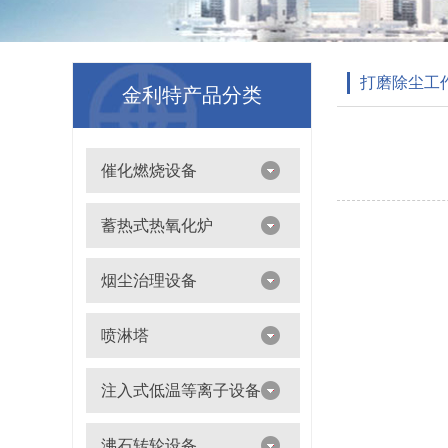
打磨除尘工
金利特产品分类
催化燃烧设备
吸附浓缩+催化燃烧（CO）组合机
蓄热式热氧化炉
离线脱附+催化氧化燃烧（CO）一体设备
烟尘治理设备
滤筒除尘器
喷淋塔
布袋除尘器
喷淋塔
注入式低温等离子设备
打磨除尘工作台
旋流塔
多机过滤器
注入式低温等离子设备
沸石转轮设备
气旋塔