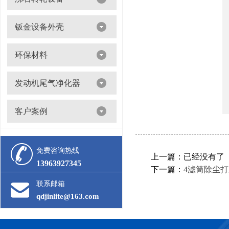
沸石转轮吸附浓缩+催化燃烧（RTO/CO）
钣金设备外壳
环保材料
阀门
发动机尾气净化器
滤筒
客户案例
活性炭
多级过滤器
催化剂
免费咨询热线
上一篇：已经没有了
13963927345
下一篇：
4滤筒除尘
联系邮箱
qdjinlite@163.com