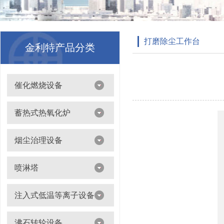
打磨除尘工作台
金利特产品分类
催化燃烧设备
吸附浓缩+催化燃烧（CO）组合机
蓄热式热氧化炉
离线脱附+催化氧化燃烧（CO）一体设备
烟尘治理设备
滤筒除尘器
喷淋塔
布袋除尘器
喷淋塔
注入式低温等离子设备
打磨除尘工作台
旋流塔
多机过滤器
注入式低温等离子设备
沸石转轮设备
气旋塔