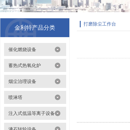
打磨除尘工作台
金利特产品分类
催化燃烧设备
吸附浓缩+催化燃烧（CO）组合机
蓄热式热氧化炉
离线脱附+催化氧化燃烧（CO）一体设备
烟尘治理设备
滤筒除尘器
喷淋塔
布袋除尘器
喷淋塔
注入式低温等离子设备
打磨除尘工作台
旋流塔
多机过滤器
注入式低温等离子设备
沸石转轮设备
气旋塔