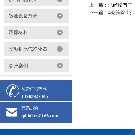
上一篇：已经没有了
沸石转轮吸附浓缩+催化燃烧（RTO/CO）
下一篇：
4滤筒除尘
钣金设备外壳
环保材料
阀门
发动机尾气净化器
滤筒
客户案例
活性炭
多级过滤器
催化剂
免费咨询热线
13963927345
联系邮箱
qdjinlite@163.com