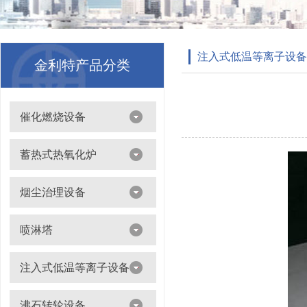
注入式低温等离子设备
金利特产品分类
催化燃烧设备
吸附浓缩+催化燃烧（CO）组合机
蓄热式热氧化炉
离线脱附+催化氧化燃烧（CO）一体设备
烟尘治理设备
滤筒除尘器
喷淋塔
布袋除尘器
喷淋塔
注入式低温等离子设备
打磨除尘工作台
旋流塔
多机过滤器
注入式低温等离子设备
沸石转轮设备
气旋塔