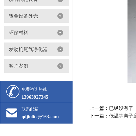
沸石转轮吸附浓缩+催化燃烧（RTO/CO）
钣金设备外壳
环保材料
阀门
发动机尾气净化器
滤筒
客户案例
活性炭
多级过滤器
催化剂
免费咨询热线
13963927345
上一篇：已经没有了
联系邮箱
下一篇：
低温等离子
qdjinlite@163.com