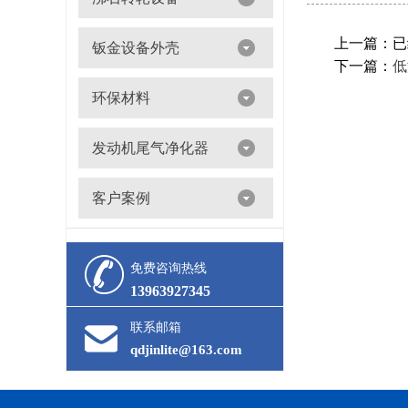
沸石转轮吸附浓缩+催化燃烧（RTO/CO）
上一篇：已
钣金设备外壳
下一篇：
低
环保材料
阀门
发动机尾气净化器
滤筒
客户案例
活性炭
多级过滤器
催化剂
免费咨询热线
13963927345
联系邮箱
qdjinlite@163.com