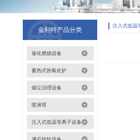
注入式低温
金利特产品分类
催化燃烧设备
吸附浓缩+催化燃烧（CO）组合机
蓄热式热氧化炉
离线脱附+催化氧化燃烧（CO）一体设备
烟尘治理设备
滤筒除尘器
喷淋塔
布袋除尘器
喷淋塔
注入式低温等离子设备
打磨除尘工作台
旋流塔
多机过滤器
注入式低温等离子设备
沸石转轮设备
气旋塔