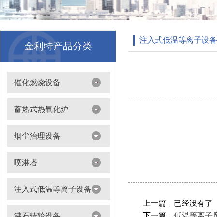
注入式低温等离子设备
金利特产品分类
催化燃烧设备
吸附浓缩+催化燃烧（CO）组合机
蓄热式热氧化炉
离线脱附+催化氧化燃烧（CO）一体设备
烟尘治理设备
滤筒除尘器
喷淋塔
布袋除尘器
喷淋塔
注入式低温等离子设备
打磨除尘工作台
旋流塔
上一篇：已经没有了
多机过滤器
注入式低温等离子设备
下一篇：
低温等离子
沸石转轮设备
气旋塔