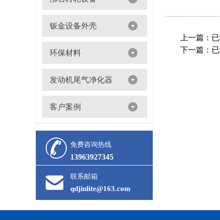
沸石转轮吸附浓缩+催化燃烧（RTO/CO）
钣金设备外壳
上一篇：已
下一篇：已
环保材料
阀门
发动机尾气净化器
滤筒
客户案例
活性炭
多级过滤器
催化剂
免费咨询热线
13963927345
联系邮箱
qdjinlite@163.com