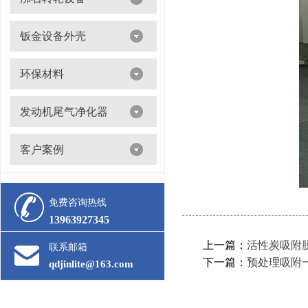
沸石转轮吸附浓缩+催化燃烧（RTO/CO）
钣金设备外壳
环保材料
阀门
发动机尾气净化器
滤筒
客户案例
活性炭
多级过滤器
催化剂
免费咨询热线
13963927345
上一篇：
活性炭吸附
联系邮箱
下一篇：
预处理吸附
qdjinlite@163.com