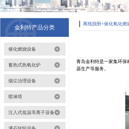
离线脱附+催化氧化燃
金利特产品分类
催化燃烧设备
吸附浓缩+催化燃烧（CO）组合机
青岛金利特是一家集环保
蓄热式热氧化炉
器生产等服务。
离线脱附+催化氧化燃烧（CO）一体设备
烟尘治理设备
滤筒除尘器
喷淋塔
布袋除尘器
喷淋塔
注入式低温等离子设备
打磨除尘工作台
旋流塔
多机过滤器
注入式低温等离子设备
沸石转轮设备
气旋塔