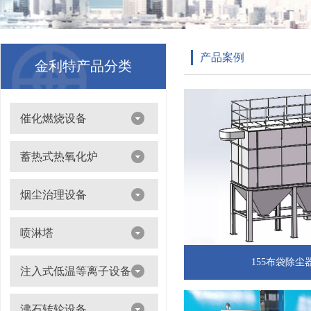
产品案例
金利特产品分类
催化燃烧设备
吸附浓缩+催化燃烧（CO）组合机
蓄热式热氧化炉
离线脱附+催化氧化燃烧（CO）一体设备
烟尘治理设备
滤筒除尘器
喷淋塔
布袋除尘器
喷淋塔
155布袋除尘
注入式低温等离子设备
打磨除尘工作台
旋流塔
多机过滤器
注入式低温等离子设备
沸石转轮设备
气旋塔