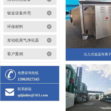
沸石转轮吸附浓缩+催化燃烧（RTO/CO）
钣金设备外壳
环保材料
阀门
发动机尾气净化器
滤筒
客户案例
活性炭
注入式低温等离
多级过滤器
催化剂
免费咨询热线
13963927345
联系邮箱
qdjinlite@163.com