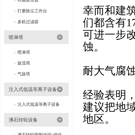
布袋除尘器
幸而和建
打磨除尘工作台
们都含有1
多机过滤器
可进一步
喷淋塔
蚀。
喷淋塔
旋流塔
耐大气腐
气旋塔
注入式低温等离子设备
经验表明
建议把地
注入式低温等离子设备
地区。
沸石转轮设备
沸石转轮吸附浓缩+催化燃烧（RTO/CO）