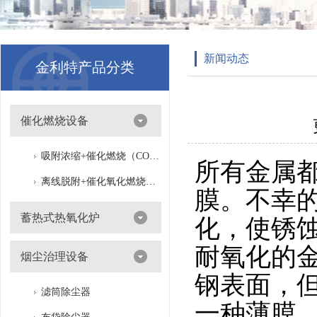
新闻动态
金利特产品分类
催化燃烧设备
吸附浓缩+催化燃烧（CO）组合机
所有金属
离线脱附+催化氧化燃烧（CO）一体设备
膜。不幸
蓄热式热氧化炉
化，使锈
耐氧化的
烟尘治理设备
钢表面，
滤筒除尘器
一种薄膜