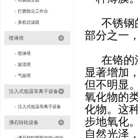
布袋除尘器
打磨除尘工作台
不锈钢的
多机过滤器
部分之一
喷淋塔
喷淋塔
在铬的添
旋流塔
显著增加
气旋塔
但不明显
注入式低温等离子设备
氧化物的
化物。这
注入式低温等离子设备
步地氧化
沸石转轮设备
自然光泽
沸石转轮吸附浓缩+催化燃烧（RTO/CO）