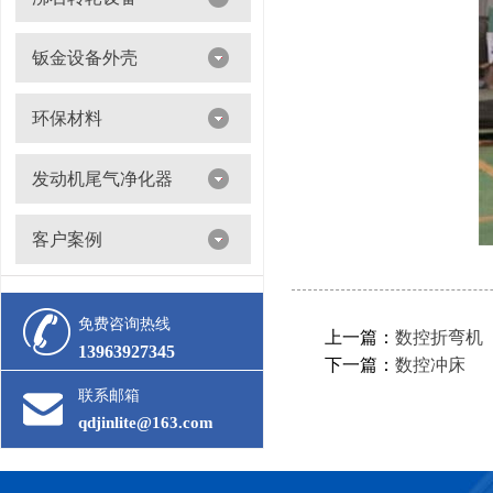
沸石转轮吸附浓缩+催化燃烧（RTO/CO）
钣金设备外壳
环保材料
阀门
发动机尾气净化器
滤筒
客户案例
活性炭
多级过滤器
催化剂
免费咨询热线
上一篇：
数控折弯机
13963927345
下一篇：
数控冲床
联系邮箱
qdjinlite@163.com