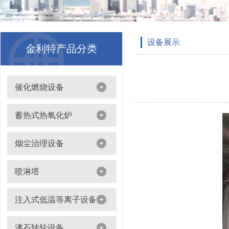
设备展示
金利特产品分类
催化燃烧设备
吸附浓缩+催化燃烧（CO）组合机
蓄热式热氧化炉
离线脱附+催化氧化燃烧（CO）一体设备
烟尘治理设备
滤筒除尘器
喷淋塔
布袋除尘器
喷淋塔
注入式低温等离子设备
打磨除尘工作台
旋流塔
多机过滤器
注入式低温等离子设备
沸石转轮设备
气旋塔