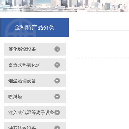
金利特产品分类
催化燃烧设备
吸附浓缩+催化燃烧（CO）组合机
蓄热式热氧化炉
离线脱附+催化氧化燃烧（CO）一体设备
烟尘治理设备
滤筒除尘器
喷淋塔
布袋除尘器
喷淋塔
注入式低温等离子设备
打磨除尘工作台
旋流塔
多机过滤器
注入式低温等离子设备
沸石转轮设备
气旋塔