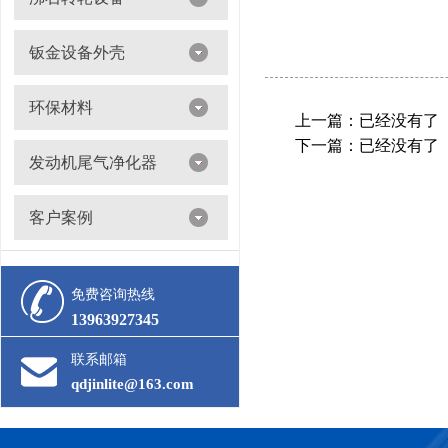
沸石转轮吸附浓缩+催化燃烧（RTO/CO）
钣金设备外壳
环保材料
上一篇：已经没有了
下一篇：已经没有了
阀门
发动机尾气净化器
滤筒
客户案例
活性炭
多级过滤器
催化剂
免费咨询热线
13963927345
联系邮箱
qdjinlite@163.com