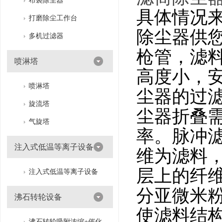
布袋除尘器
具体情况
打磨除尘工作台
除尘器供
多机过滤器
枪管，滤
喷淋塔
高度小，
喷淋塔
尘器的过
旋流塔
尘器折叠
气旋塔
率。脉冲
注入式低温等离子设备
维为滤料
层上的纤
注入式低温等离子设备
分亚微米
沸石转轮设备
使滤料结
沸石转轮吸附浓缩+催化燃烧（RTO/CO）