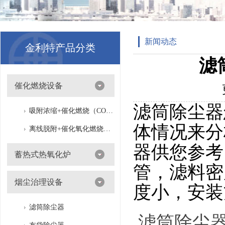
新闻动态
金利特产品分类
滤
催化燃烧设备
滤筒除尘器
吸附浓缩+催化燃烧（CO）组合机
体情况来分
离线脱附+催化氧化燃烧（CO）一体设备
器供您参考
蓄热式热氧化炉
管，滤料密
烟尘治理设备
度小，安装
滤筒除尘器
滤筒除尘