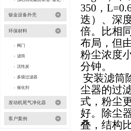
350，L=
钣金设备外壳
迭）、深度
倍。比相
环保材料
布局，但
阀门
粉尘浓度小于
滤筒
分钟。
活性炭
安装滤筒
多级过滤器
尘器的过
催化剂
式，粉尘
发动机尾气净化器
好。除尘
客户案例
叠，结构