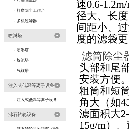
布袋除尘器
速0.6-1.
打磨除尘工作台
径大、长度
多机过滤器
间距小、过
喷淋塔
度的滤袋更
喷淋塔
滤筒除尘
旋流塔
头部和尾
气旋塔
安装方便
注入式低温等离子设备
粗筒和短筒
角大（如4
注入式低温等离子设备
滤面积大2
沸石转轮设备
15g/m）
沸石转轮吸附浓缩+催化燃烧（RTO/CO）