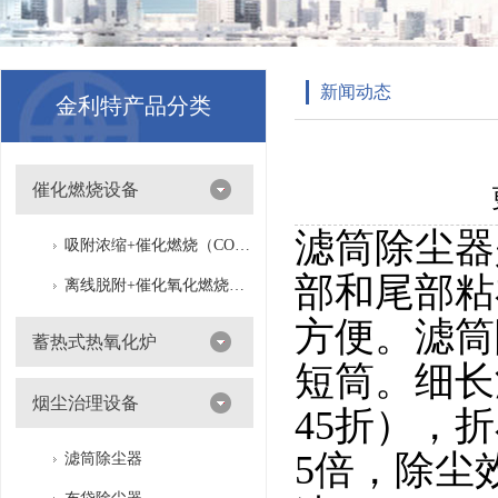
新闻动态
金利特产品分类
催化燃烧设备
滤筒除尘器
吸附浓缩+催化燃烧（CO）组合机
部和尾部粘
离线脱附+催化氧化燃烧（CO）一体设备
方便。滤筒
蓄热式热氧化炉
短筒。细长
烟尘治理设备
45折），
5倍，除尘
滤筒除尘器