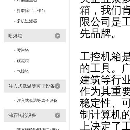
布袋除尘器
箱
，我们
打磨除尘工作台
限公司是
多机过滤器
先品牌。
喷淋塔
喷淋塔
工控机箱
旋流塔
的工具。
气旋塔
建筑等行
注入式低温等离子设备
作为其重
稳定性、
注入式低温等离子设备
制计算机
沸石转轮设备
上决定了
沸石转轮吸附浓缩+催化燃烧（RTO/CO）