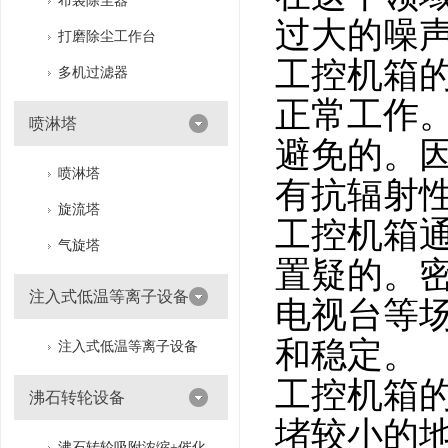
布袋除尘器
过大的噪
打磨除尘工作台
工控机箱
多机过滤器
正常工作
喷淋塔
避免的。
喷淋塔
有抗辐射
旋流塔
工控机箱
气旋塔
置疑的。
注入式低温等离子设备
电视台等
和稳定。
注入式低温等离子设备
工控机箱
沸石转轮设备
堵较小的
沸石转轮吸附浓缩+催化燃烧（RTO/CO）